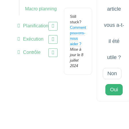
article
Macro planning
Still
stuck?
vous a-t-
Planification
Comment
pouvons-
nous
Exécution
il été
aider ?
Mise à
Contrôle
jour le 8
utile ?
juillet
2024
Non
Oui