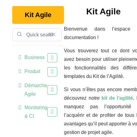
Kit Agile
Kit Agile
Bienvenue dans l’espace 
⌘K
documentation !
Vous trouverez tout ce dont v
Business
avez besoin pour utiliser pleinem
les fonctionnalités des différe
Produit
templates du Kit de l’Agilité.
Démarche
Si vous n’êtes pas encore memb
Agile
découvrez notre
kit de l’agilité
.
manquez pas l’opportunité
Monitoring
l’acquérir et de profiter de tous 
& CI
avantages qu’il peut apporter à vo
gestion de projet agile.