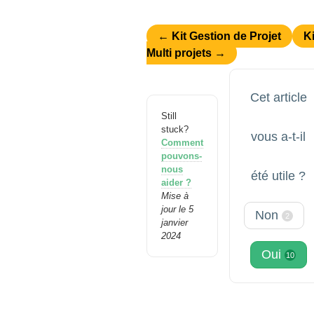
← Kit Gestion de Projet
Ki
Multi projets →
Cet article
Still
stuck?
vous a-t-il
Comment
pouvons-
nous
été utile ?
aider ?
Mise à
jour le 5
Non
2
janvier
2024
Oui
10