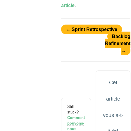
article
.
← Sprint Retrospective
Backlog
Refinement
→
Cet
article
Still
stuck?
vous a-t-
Comment
pouvons-
nous