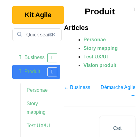
Produit
Kit Agile
Articles
⌘K
Personae
Story mapping
Test UX/UI
Business
Vision produit
Produit
← Business
Démarche Agile
Personae
→
Story
mapping
Test UX/UI
Cet