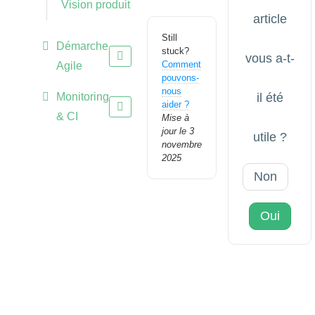
Vision produit
article
Still
Démarche
stuck?
vous a-t-
Comment
Agile
pouvons-
nous
Monitoring
il été
aider ?
& CI
Mise à
jour le 3
utile ?
novembre
2025
Non
Oui