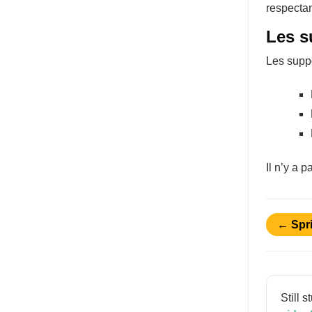
respectan
Les s
Les suppo
Il n’y a p
← Spri
Still 