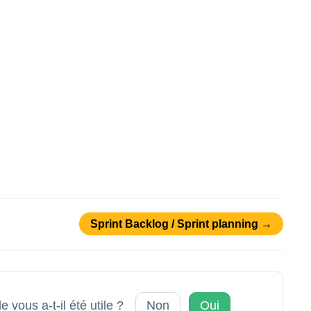
Sprint Backlog / Sprint planning →
le vous a-t-il été utile ?
Non
Oui