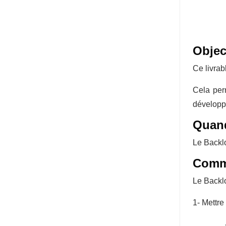
Objec
Ce livrab
Cela perm
développ
Qua
Le Backlo
Com
Le Backlo
1- Mettre