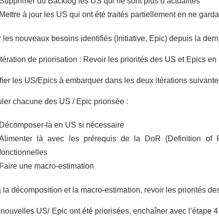
Supprimer du Backlog les US qui ne sont plus d’actualités
Mettre à jour les US qui ont été traités partiellement en ne garda
r les nouveaux besoins identifiés (Initiative, Epic) depuis la de
itération de priorisation : Revoir les priorités des US et Epics e
ifier les US/Epics à embarquer dans les deux itérations suivante
ler chacune des US / Epic priorisée :
Décomposer-là en US si nécessaire
Alimenter là avec les prérequis de la DoR (Definition of 
fonctionnelles
Faire une macro-estimation
à la décomposition et la macro-estimation, revoir les priorités 
 nouvelles US/ Epic ont été priorisées, enchaîner avec l’étape 4 