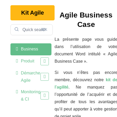
Kit Agile
Agile Business
Case
⌘K
La présente page vous guid
dans l’utilisation de votr
Business
document Word intitulé « Agil
Produit
Business Case ».
Si vous n’êtes pas encor
Démarche
membre, découvrez notre
kit d
Agile
l’agilité
. Ne manquez pa
Monitoring
l’opportunité de l’acquérir et d
& CI
profiter de tous les avantage
qu’il peut apporter à votre gestio
de projet agile.