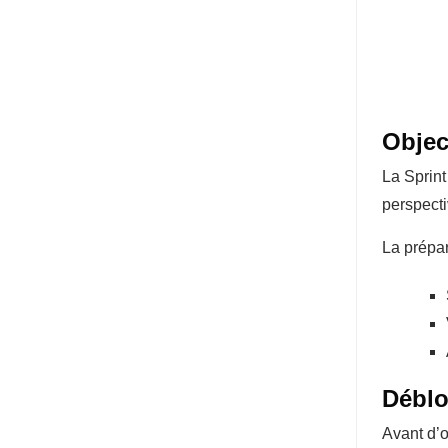
Object
La Sprint
perspecti
La prépar
Déblo
Avant d’o