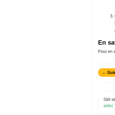
En sa
Pour en s
← Gui
Still 
aider 