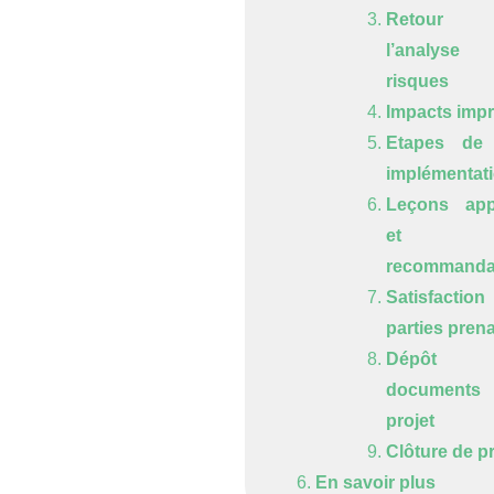
Retour 
l’analyse
risques
Impacts imp
Etapes de
implémentat
Leçons app
et
recommanda
Satisfactio
parties pren
Dépôt 
document
projet
Clôture de pr
En savoir plus