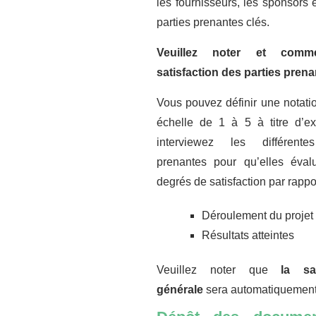
les fournisseurs, les sponsors e
parties prenantes clés.
Veuillez noter et comm
satisfaction des parties pren
Vous pouvez définir une notati
échelle de 1 à 5 à titre d’ex
interviewez les différente
prenantes pour qu’elles évalu
degrés de satisfaction par rappor
Déroulement du projet
Résultats atteintes
Veuillez noter que
la sat
générale
sera automatiquement