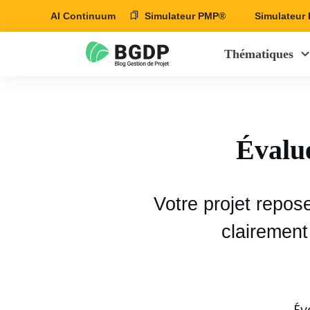
AI Continuum
Simulateur PMP®
Simulateu
Thématiques
Évalue
Votre projet repose
clairement
Év