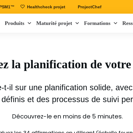
r PSM1™
Healthcheck projet
ProjectChef
Produits
Maturité projet
Formations
Ress
z la planification de votre
-t-il sur une planification solide, av
 définis et des processus de suivi pe
Découvrez-le en moins de 5 minutes.
aluez les 34 affirmations en utilisant l'échelle fourni