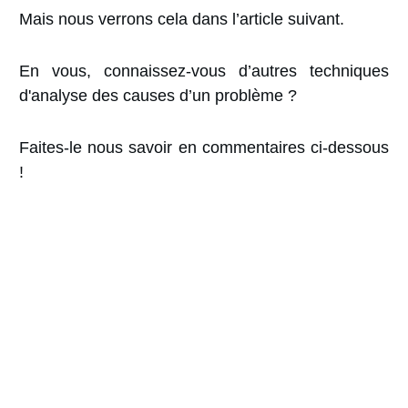
Mais nous verrons cela dans l’article suivant.
En vous, connaissez-vous d’autres techniques
d'analyse des causes d’un problème ?
Faites-le nous savoir en commentaires ci-dessous
!
25 Conseils pour
Chefs de Projet
(Guide PDF)
Gagnez en efficacité en suivant
les bonnes
pratiques
en gestion de projet
Utilisez
les bons livrables
au bon moment