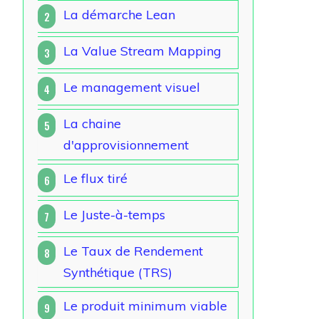
La démarche Lean
2
La Value Stream Mapping
3
Le management visuel
4
La chaine
5
d'approvisionnement
Le flux tiré
6
Le Juste-à-temps
7
Le Taux de Rendement
8
Synthétique (TRS)
Le produit minimum viable
9