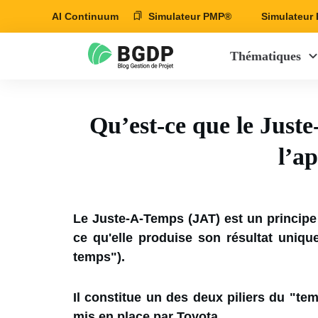
AI Continuum
Simulateur PMP®
Simulateu
Thématiques
Qu’est-ce que le Just
l’a
Le Juste-A-Temps (JAT) est un principe 
ce qu'elle produise son résultat uniq
temps").
I
l constitue un des deux piliers du "t
mis en place par Toyota.