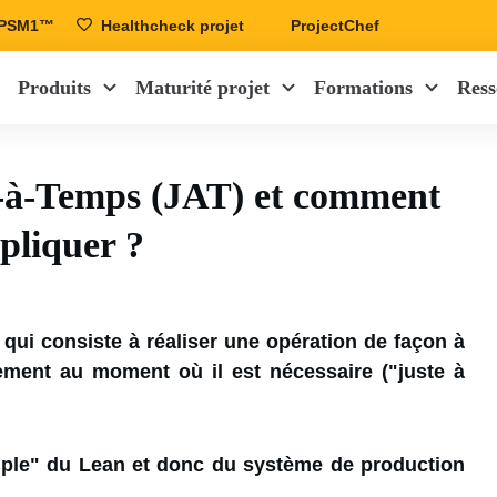
r PSM1™
Healthcheck projet
ProjectChef
Produits
Maturité projet
Formations
Ress
e-à-Temps (JAT) et comment
ppliquer ?
qui consiste à réaliser une opération de façon à
uement au moment où il est nécessaire ("juste à
emple" du Lean et donc du système de production