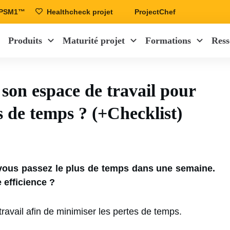
r PSM1™
Healthcheck projet
ProjectChef
Produits
Maturité projet
Formations
Ress
on espace de travail pour
s de temps ? (+Checklist)
ù vous passez le plus de temps dans une semaine.
 efficience ?
avail afin de minimiser les pertes de temps.