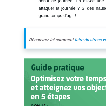
début de journée. En est-ce une
attaquer la journée ? Si des naus
grand temps d’agir !
Découvrez ici comment
faire du stress vo