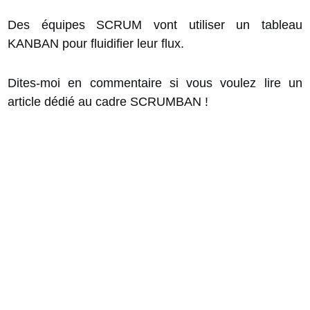
Des équipes SCRUM vont utiliser un tableau
KANBAN pour fluidifier leur flux.
Dites-moi en commentaire si vous voulez lire un
article dédié au cadre SCRUMBAN !
25 Conseils pour
Chefs de Projet
(Guide PDF)
Gagnez en efficacité en suivant
les bonnes
pratiques
en gestion de projet
Utilisez
les bons livrables
au bon moment
tout au long du projet