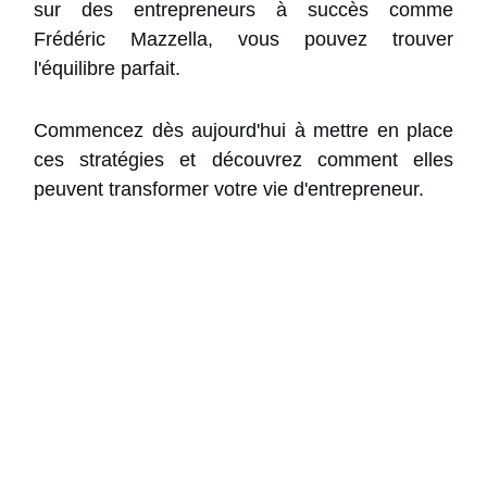
sur des entrepreneurs à succès comme
Frédéric Mazzella, vous pouvez trouver
l'équilibre parfait.
Commencez dès aujourd'hui à mettre en place
ces stratégies et découvrez comment elles
peuvent transformer votre vie d'entrepreneur.
25 Conseils pour
Chefs de Projet
(Guide PDF)
Gagnez en efficacité en suivant
les bonnes
pratiques
en gestion de projet