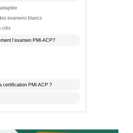
 adaptée
 des examens blancs
s clés
tement l’examen PMI-ACP?
s
la certification PMI-ACP ?