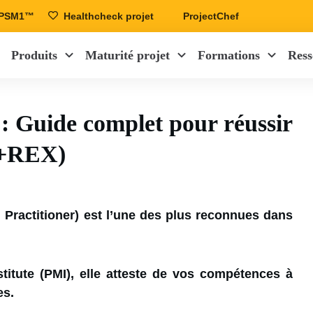
r PSM1™
Healthcheck projet
ProjectChef
Produits
Maturité projet
Formations
Ress
: Guide complet pour réussir
+REX)
d Practitioner) est l’une des plus reconnues dans
titute (PMI), elle atteste de vos compétences à
es.