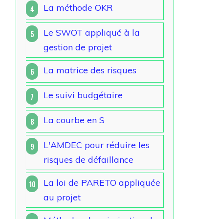
La méthode OKR
4
Le SWOT appliqué à la
5
gestion de projet
La matrice des risques
6
Le suivi budgétaire
7
La courbe en S
8
L'AMDEC pour réduire les
9
risques de défaillance
La loi de PARETO appliquée
10
au projet