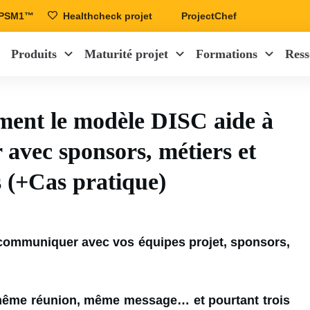
r PSM1™
Healthcheck projet
ProjectChef
Produits
Maturité projet
Formations
Ress
ment le modèle DISC aide à
vec sponsors, métiers et
s (+Cas pratique)
ommuniquer avec vos équipes projet, sponsors,
même réunion, même message… et pourtant trois