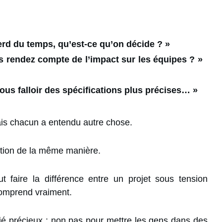
 différentes.
erd du temps, qu’est-ce qu’on décide ? »
us rendez compte de l’impact sur les équipes ? »
nous falloir des spécifications plus précises… »
urs, mais chacun a entendu autre chose.
mation de la même manière.
 faire la différence entre un projet sous tension
 comprend vraiment.
lié précieux : non pas pour mettre les gens dans des