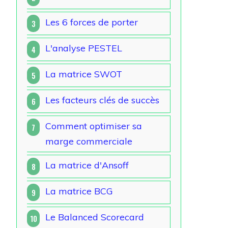
Les 6 forces de porter
3
L'analyse PESTEL
4
La matrice SWOT
5
Les facteurs clés de succès
6
Comment optimiser sa
7
marge commerciale
La matrice d'Ansoff
8
La matrice BCG
9
Le Balanced Scorecard
10