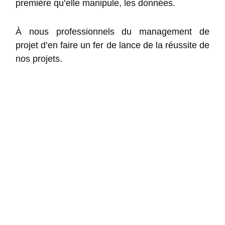
première qu’elle manipule, les données.
À nous professionnels du management de
projet d’en faire un fer de lance de la réussite de
nos projets.
25 Conseils pour
Chefs de Projet
(Guide PDF)
Gagnez en efficacité en suivant
les bonnes
pratiques
en gestion de projet
Utilisez
les bons livrables
au bon moment
tout au long du projet
Démarrez votre projet du bon pied en