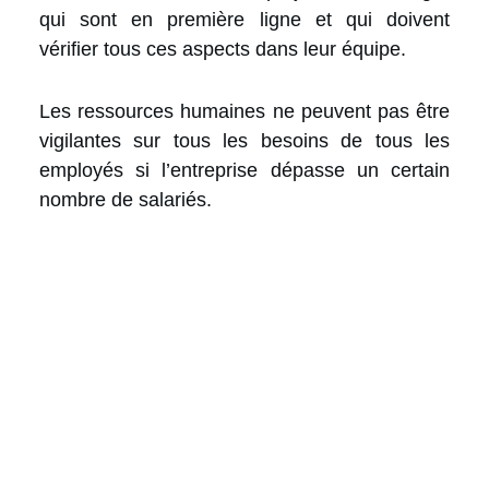
qui sont en première ligne et qui doivent
vérifier tous ces aspects dans leur équipe.
Les ressources humaines ne peuvent pas être
vigilantes sur tous les besoins de tous les
employés si l’entreprise dépasse un certain
nombre de salariés.
25 Conseils pour
Chefs de Projet
(Guide PDF)
Gagnez en efficacité en suivant
les bonnes
pratiques
en gestion de projet
Utilisez
les bons livrables
au bon moment