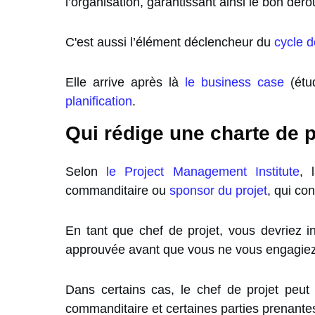
l’organisation, garantissant ainsi le bon déro
C'est aussi l’élément déclencheur du
cycle d
Elle arrive après là
le business case
(étud
planification
.
Qui rédige une charte de pr
Selon
le Project Management Institute
, 
commanditaire ou
sponsor du projet
, qui co
En tant que
chef de projet
, vous devriez i
approuvée avant que vous ne vous engagiez v
Dans certains cas, le chef de projet peut
commanditaire et certaines parties prenantes 